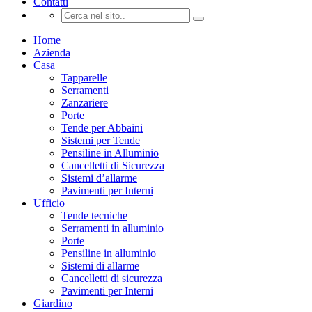
Contatti
Home
Azienda
Casa
Tapparelle
Serramenti
Zanzariere
Porte
Tende per Abbaini
Sistemi per Tende
Pensiline in Alluminio
Cancelletti di Sicurezza
Sistemi d’allarme
Pavimenti per Interni
Ufficio
Tende tecniche
Serramenti in alluminio
Porte
Pensiline in alluminio
Sistemi di allarme
Cancelletti di sicurezza
Pavimenti per Interni
Giardino