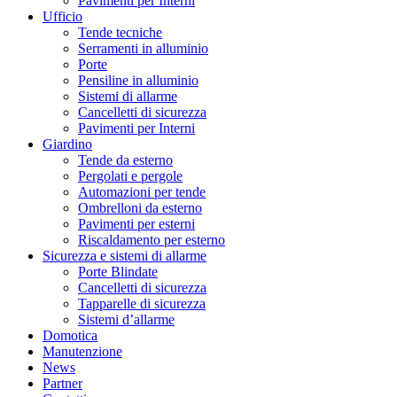
Pavimenti per Interni
Ufficio
Tende tecniche
Serramenti in alluminio
Porte
Pensiline in alluminio
Sistemi di allarme
Cancelletti di sicurezza
Pavimenti per Interni
Giardino
Tende da esterno
Pergolati e pergole
Automazioni per tende
Ombrelloni da esterno
Pavimenti per esterni
Riscaldamento per esterno
Sicurezza e sistemi di allarme
Porte Blindate
Cancelletti di sicurezza
Tapparelle di sicurezza
Sistemi d’allarme
Domotica
Manutenzione
News
Partner