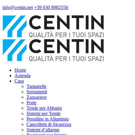
info@centin.net
+39 030 8982556
Home
Azienda
Casa
Tapparelle
Serramenti
Zanzariere
Porte
Tende per Abbaini
Sistemi per Tende
Pensiline in Alluminio
Cancelletti di Sicurezza
Sistemi d’allarme