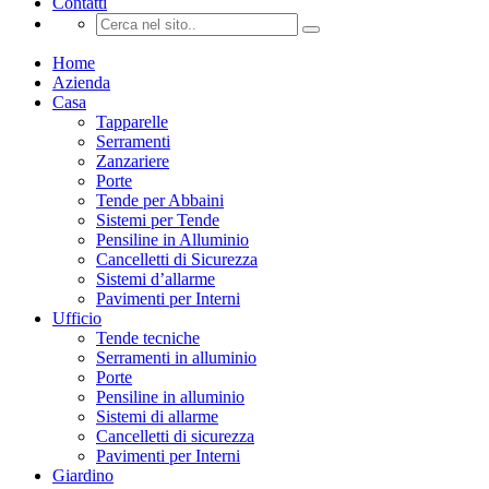
Contatti
Home
Azienda
Casa
Tapparelle
Serramenti
Zanzariere
Porte
Tende per Abbaini
Sistemi per Tende
Pensiline in Alluminio
Cancelletti di Sicurezza
Sistemi d’allarme
Pavimenti per Interni
Ufficio
Tende tecniche
Serramenti in alluminio
Porte
Pensiline in alluminio
Sistemi di allarme
Cancelletti di sicurezza
Pavimenti per Interni
Giardino