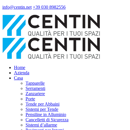
info@centin.net
+39 030 8982556
Home
Azienda
Casa
Tapparelle
Serramenti
Zanzariere
Porte
Tende per Abbaini
Sistemi per Tende
Pensiline in Alluminio
Cancelletti di Sicurezza
Sistemi d’allarme