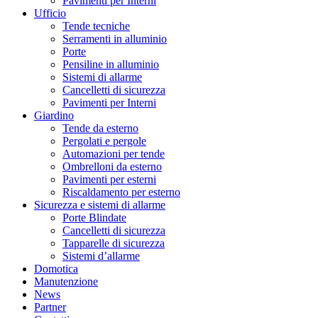
Pavimenti per Interni
Ufficio
Tende tecniche
Serramenti in alluminio
Porte
Pensiline in alluminio
Sistemi di allarme
Cancelletti di sicurezza
Pavimenti per Interni
Giardino
Tende da esterno
Pergolati e pergole
Automazioni per tende
Ombrelloni da esterno
Pavimenti per esterni
Riscaldamento per esterno
Sicurezza e sistemi di allarme
Porte Blindate
Cancelletti di sicurezza
Tapparelle di sicurezza
Sistemi d’allarme
Domotica
Manutenzione
News
Partner