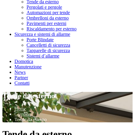
Tende da esterno
Pergolati e pergole
Automazioni per tende
Ombrelloni da esterno
Pavimenti per esterni
Riscaldamento per esterno
Sicurezza e sistemi di allarme
Porte Blindate
Cancelletti di sicurezza
Tapparelle di sicurezza
Sistemi d’allarme
Domotica
Manutenzione
News
Partner
Contatti
Tende da esterno
Home
Giardino
Tende da esterno
Tende da esterno