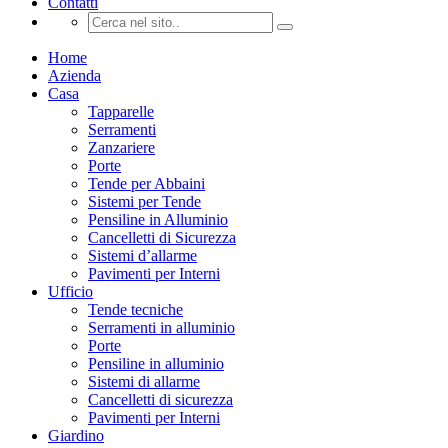
Contatti
Home
Azienda
Casa
Tapparelle
Serramenti
Zanzariere
Porte
Tende per Abbaini
Sistemi per Tende
Pensiline in Alluminio
Cancelletti di Sicurezza
Sistemi d’allarme
Pavimenti per Interni
Ufficio
Tende tecniche
Serramenti in alluminio
Porte
Pensiline in alluminio
Sistemi di allarme
Cancelletti di sicurezza
Pavimenti per Interni
Giardino