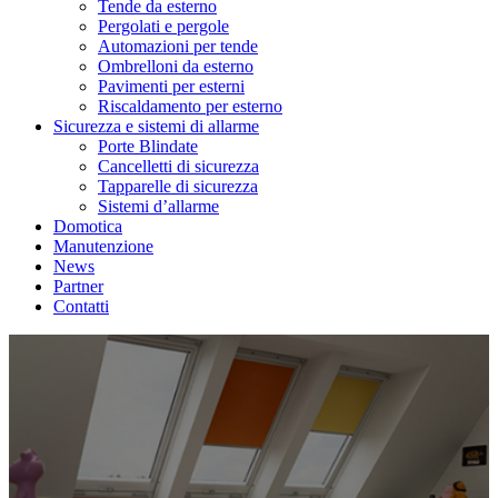
Tende da esterno
Pergolati e pergole
Automazioni per tende
Ombrelloni da esterno
Pavimenti per esterni
Riscaldamento per esterno
Sicurezza e sistemi di allarme
Porte Blindate
Cancelletti di sicurezza
Tapparelle di sicurezza
Sistemi d’allarme
Domotica
Manutenzione
News
Partner
Contatti