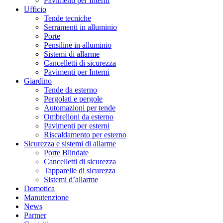
Pavimenti per Interni
Ufficio
Tende tecniche
Serramenti in alluminio
Porte
Pensiline in alluminio
Sistemi di allarme
Cancelletti di sicurezza
Pavimenti per Interni
Giardino
Tende da esterno
Pergolati e pergole
Automazioni per tende
Ombrelloni da esterno
Pavimenti per esterni
Riscaldamento per esterno
Sicurezza e sistemi di allarme
Porte Blindate
Cancelletti di sicurezza
Tapparelle di sicurezza
Sistemi d’allarme
Domotica
Manutenzione
News
Partner