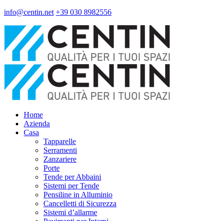
info@centin.net
+39 030 8982556
Home
Azienda
Casa
Tapparelle
Serramenti
Zanzariere
Porte
Tende per Abbaini
Sistemi per Tende
Pensiline in Alluminio
Cancelletti di Sicurezza
Sistemi d’allarme