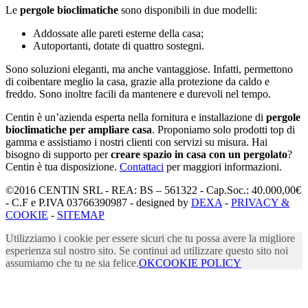
Le
pergole bioclimatiche
sono disponibili in due modelli:
Addossate alle pareti esterne della casa;
Autoportanti, dotate di quattro sostegni.
Sono soluzioni eleganti, ma anche vantaggiose. Infatti, permettono
di coibentare meglio la casa, grazie alla protezione da caldo e
freddo. Sono inoltre facili da mantenere e durevoli nel tempo.
Centin è un’azienda esperta nella fornitura e installazione di
pergole
bioclimatiche per ampliare casa
. Proponiamo solo prodotti top di
gamma e assistiamo i nostri clienti con servizi su misura. Hai
bisogno di supporto per
creare spazio in casa con un pergolato
?
Centin è tua disposizione.
Contattaci
per maggiori informazioni.
©2016 CENTIN SRL - REA: BS – 561322 - Cap.Soc.: 40.000,00€
- C.F e P.IVA 03766390987 - designed by
DEXA
-
PRIVACY &
COOKIE
-
SITEMAP
Utilizziamo i cookie per essere sicuri che tu possa avere la migliore
esperienza sul nostro sito. Se continui ad utilizzare questo sito noi
assumiamo che tu ne sia felice.
OK
COOKIE POLICY