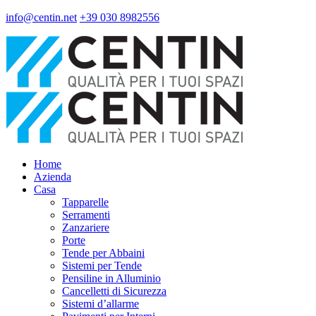
info@centin.net
+39 030 8982556
Home
Azienda
Casa
Tapparelle
Serramenti
Zanzariere
Porte
Tende per Abbaini
Sistemi per Tende
Pensiline in Alluminio
Cancelletti di Sicurezza
Sistemi d’allarme