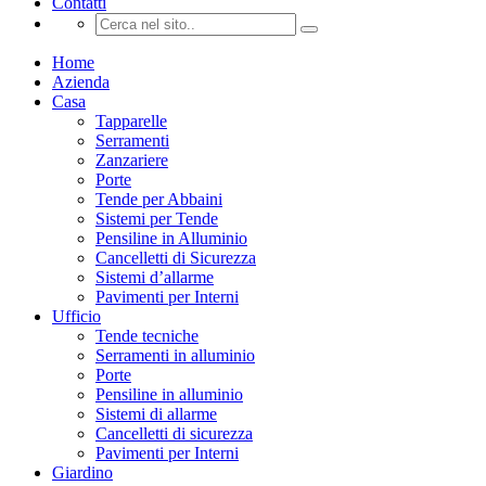
Contatti
Home
Azienda
Casa
Tapparelle
Serramenti
Zanzariere
Porte
Tende per Abbaini
Sistemi per Tende
Pensiline in Alluminio
Cancelletti di Sicurezza
Sistemi d’allarme
Pavimenti per Interni
Ufficio
Tende tecniche
Serramenti in alluminio
Porte
Pensiline in alluminio
Sistemi di allarme
Cancelletti di sicurezza
Pavimenti per Interni
Giardino