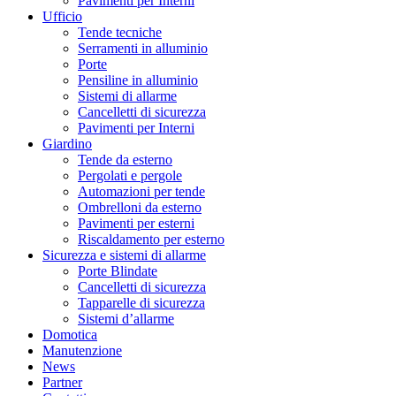
Pavimenti per Interni
Ufficio
Tende tecniche
Serramenti in alluminio
Porte
Pensiline in alluminio
Sistemi di allarme
Cancelletti di sicurezza
Pavimenti per Interni
Giardino
Tende da esterno
Pergolati e pergole
Automazioni per tende
Ombrelloni da esterno
Pavimenti per esterni
Riscaldamento per esterno
Sicurezza e sistemi di allarme
Porte Blindate
Cancelletti di sicurezza
Tapparelle di sicurezza
Sistemi d’allarme
Domotica
Manutenzione
News
Partner