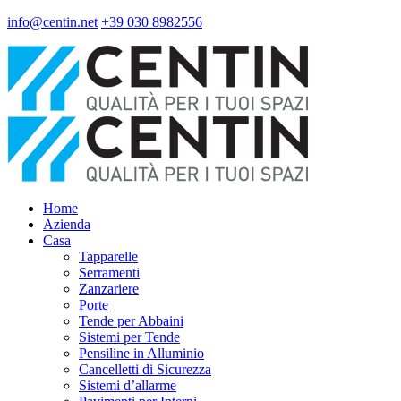
info@centin.net
+39 030 8982556
Home
Azienda
Casa
Tapparelle
Serramenti
Zanzariere
Porte
Tende per Abbaini
Sistemi per Tende
Pensiline in Alluminio
Cancelletti di Sicurezza
Sistemi d’allarme