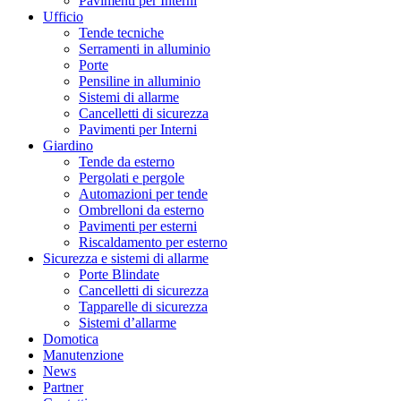
Pavimenti per Interni
Ufficio
Tende tecniche
Serramenti in alluminio
Porte
Pensiline in alluminio
Sistemi di allarme
Cancelletti di sicurezza
Pavimenti per Interni
Giardino
Tende da esterno
Pergolati e pergole
Automazioni per tende
Ombrelloni da esterno
Pavimenti per esterni
Riscaldamento per esterno
Sicurezza e sistemi di allarme
Porte Blindate
Cancelletti di sicurezza
Tapparelle di sicurezza
Sistemi d’allarme
Domotica
Manutenzione
News
Partner