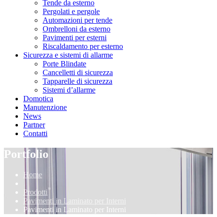
Tende da esterno
Pergolati e pergole
Automazioni per tende
Ombrelloni da esterno
Pavimenti per esterni
Riscaldamento per esterno
Sicurezza e sistemi di allarme
Porte Blindate
Cancelletti di sicurezza
Tapparelle di sicurezza
Sistemi d’allarme
Domotica
Manutenzione
News
Partner
Contatti
Portfolio
Home
Prodotti
Pavimenti in Laminato per Interni
Pavimenti in Laminato per Interni