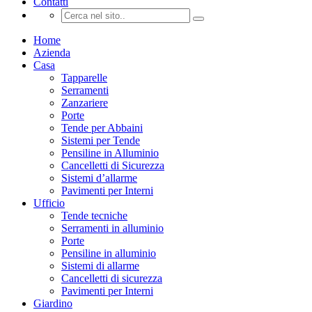
Contatti
Home
Azienda
Casa
Tapparelle
Serramenti
Zanzariere
Porte
Tende per Abbaini
Sistemi per Tende
Pensiline in Alluminio
Cancelletti di Sicurezza
Sistemi d’allarme
Pavimenti per Interni
Ufficio
Tende tecniche
Serramenti in alluminio
Porte
Pensiline in alluminio
Sistemi di allarme
Cancelletti di sicurezza
Pavimenti per Interni
Giardino