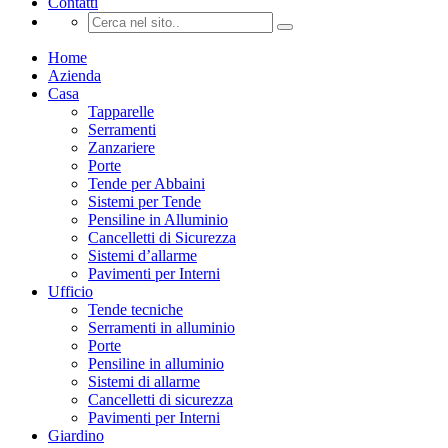
Contatti
Home
Azienda
Casa
Tapparelle
Serramenti
Zanzariere
Porte
Tende per Abbaini
Sistemi per Tende
Pensiline in Alluminio
Cancelletti di Sicurezza
Sistemi d’allarme
Pavimenti per Interni
Ufficio
Tende tecniche
Serramenti in alluminio
Porte
Pensiline in alluminio
Sistemi di allarme
Cancelletti di sicurezza
Pavimenti per Interni
Giardino