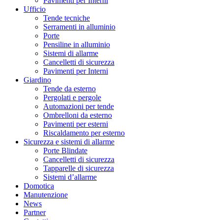
Pavimenti per Interni
Ufficio
Tende tecniche
Serramenti in alluminio
Porte
Pensiline in alluminio
Sistemi di allarme
Cancelletti di sicurezza
Pavimenti per Interni
Giardino
Tende da esterno
Pergolati e pergole
Automazioni per tende
Ombrelloni da esterno
Pavimenti per esterni
Riscaldamento per esterno
Sicurezza e sistemi di allarme
Porte Blindate
Cancelletti di sicurezza
Tapparelle di sicurezza
Sistemi d’allarme
Domotica
Manutenzione
News
Partner