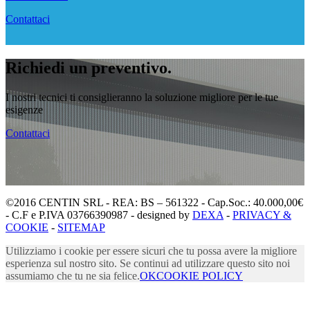
Contattaci
Richiedi un preventivo.
I nostri tecnici ti consiglieranno la soluzione migliore per le tue
esigenze
Contattaci
©2016 CENTIN SRL - REA: BS – 561322 - Cap.Soc.: 40.000,00€
- C.F e P.IVA 03766390987 - designed by
DEXA
-
PRIVACY &
COOKIE
-
SITEMAP
Utilizziamo i cookie per essere sicuri che tu possa avere la migliore
esperienza sul nostro sito. Se continui ad utilizzare questo sito noi
assumiamo che tu ne sia felice.
OK
COOKIE POLICY