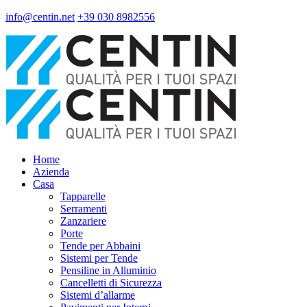
info@centin.net
+39 030 8982556
Home
Azienda
Casa
Tapparelle
Serramenti
Zanzariere
Porte
Tende per Abbaini
Sistemi per Tende
Pensiline in Alluminio
Cancelletti di Sicurezza
Sistemi d’allarme