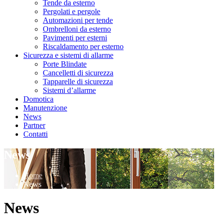
Tende da esterno
Pergolati e pergole
Automazioni per tende
Ombrelloni da esterno
Pavimenti per esterni
Riscaldamento per esterno
Sicurezza e sistemi di allarme
Porte Blindate
Cancelletti di sicurezza
Tapparelle di sicurezza
Sistemi d’allarme
Domotica
Manutenzione
News
Partner
Contatti
News
Home
News
News