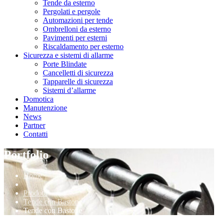
Tende da esterno
Pergolati e pergole
Automazioni per tende
Ombrelloni da esterno
Pavimenti per esterni
Riscaldamento per esterno
Sicurezza e sistemi di allarme
Porte Blindate
Cancelletti di sicurezza
Tapparelle di sicurezza
Sistemi d’allarme
Domotica
Manutenzione
News
Partner
Contatti
Portfolio
Home
Prodotti
Tende con Bastone
Tende con Bastone