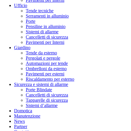
Pavimenti per Interni
Ufficio
Tende tecniche
Serramenti in alluminio
Porte
Pensiline in alluminio
Sistemi di allarme
Cancelletti di sicurezza
Pavimenti per Interni
Giardino
Tende da esterno
Pergolati e pergole
Automazioni per tende
Ombrelloni da esterno
Pavimenti per esterni
Riscaldamento per esterno
Sicurezza e sistemi di allarme
Porte Blindate
Cancelletti di sicurezza
Tapparelle di sicurezza
Sistemi d’allarme
Domotica
Manutenzione
News
Partner