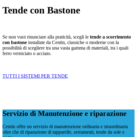
Tende con Bastone
Se non vuoi rinunciare alla praticità, scegli le
tende a scorrimento
con bastone
installate da Centin, classiche o moderne con la
possibilità di scegliere tra una vasta gamma di materiali, tra i quali
ferro verniciato o acciaio.
TUTTI I SISTEMI PER TENDE
Servizio di Manutenzione e riparazione
Centin offre un servizio di manutenzione ordinaria e straordinaria
oltre che di riparazione di tapparelle, serramenti, tende da sole e