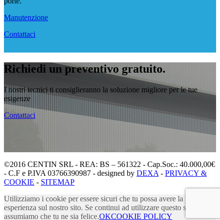
porte.
Manutenzione
Contattaci
Richiedi un preventivo gratuito.
I nostri tecnici ti consiglieranno la soluzione migliore per le tue
esigenze
Contattaci
©2016 CENTIN SRL - REA: BS – 561322 - Cap.Soc.: 40.000,00€
- C.F e P.IVA 03766390987 - designed by
DEXA
-
PRIVACY &
COOKIE
-
SITEMAP
Utilizziamo i cookie per essere sicuri che tu possa avere la migliore
esperienza sul nostro sito. Se continui ad utilizzare questo sito noi
assumiamo che tu ne sia felice.
OK
COOKIE POLICY