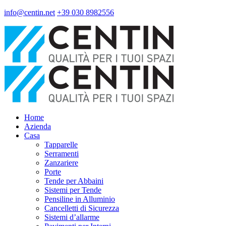
info@centin.net
+39 030 8982556
Home
Azienda
Casa
Tapparelle
Serramenti
Zanzariere
Porte
Tende per Abbaini
Sistemi per Tende
Pensiline in Alluminio
Cancelletti di Sicurezza
Sistemi d’allarme