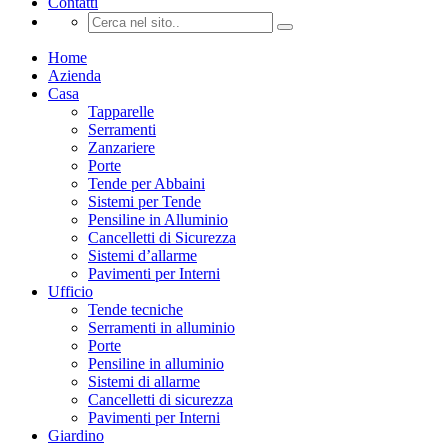
Contatti
Home
Azienda
Casa
Tapparelle
Serramenti
Zanzariere
Porte
Tende per Abbaini
Sistemi per Tende
Pensiline in Alluminio
Cancelletti di Sicurezza
Sistemi d’allarme
Pavimenti per Interni
Ufficio
Tende tecniche
Serramenti in alluminio
Porte
Pensiline in alluminio
Sistemi di allarme
Cancelletti di sicurezza
Pavimenti per Interni
Giardino