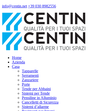
info@centin.net
+39 030 8982556
Home
Azienda
Casa
Tapparelle
Serramenti
Zanzariere
Porte
Tende per Abbaini
Sistemi per Tende
Pensiline in Alluminio
Cancelletti di Sicurezza
Sistemi d’allarme