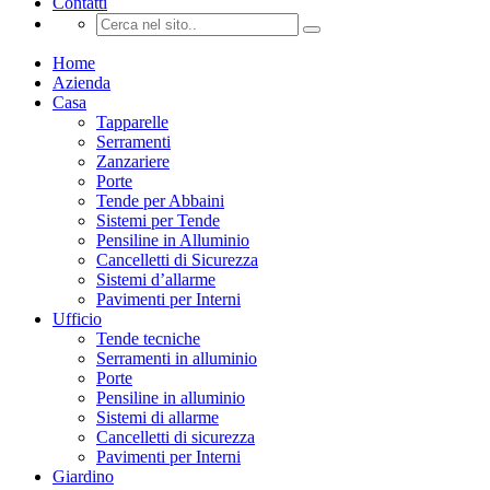
Contatti
Home
Azienda
Casa
Tapparelle
Serramenti
Zanzariere
Porte
Tende per Abbaini
Sistemi per Tende
Pensiline in Alluminio
Cancelletti di Sicurezza
Sistemi d’allarme
Pavimenti per Interni
Ufficio
Tende tecniche
Serramenti in alluminio
Porte
Pensiline in alluminio
Sistemi di allarme
Cancelletti di sicurezza
Pavimenti per Interni
Giardino