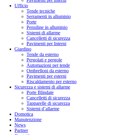
Pavimenti per Interni
Ufficio
Tende tecniche
Serramenti in alluminio
Porte
Pensiline in alluminio
Sistemi di allarme
Cancelletti di sicurezza
Pavimenti per Interni
Giardino
Tende da esterno
Pergolati e pergole
Automazioni per tende
Ombrelloni da esterno
Pavimenti per esterni
Riscaldamento per esterno
Sicurezza e sistemi di allarme
Porte Blindate
Cancelletti di sicurezza
Tapparelle di sicurezza
Sistemi d’allarme
Domotica
Manutenzione
News
Partner