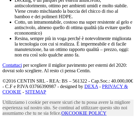
Decking, è un parquet per esterni antiscivolo,
antiscolorimento, ottimo per ambienti umidi e molto stabile.
Viene creato mischiando la buccia del chicco di riso al
bamboo e dei polimeri HDPE.
Cotto, un intramontabile, costoso ma super resistente al gelo e
antiscivolo, almeno quello di ottima qualità (da evitare quello
econonomico)
Resina, sempre più in voga perché è notevolmente migliorata
la tecnologia con cui si realizza. È impermeabile e di facile
manutenzione, ha un ottimo rapporto qualità – prezzo, oggi:
non era così solo qualche anno fa.
Contattaci
per scegliere il miglior pavimento per esterni del 2020:
dovrai solo scegliere. Al resto ci pensa Centin.
©2016 CENTIN SRL - REA: BS – 561322 - Cap.Soc.: 40.000,00€
- C.F e P.IVA 03766390987 - designed by
DEXA
-
PRIVACY &
COOKIE
-
SITEMAP
Utilizziamo i cookie per essere sicuri che tu possa avere la migliore
esperienza sul nostro sito. Se continui ad utilizzare questo sito noi
assumiamo che tu ne sia felice.
OK
COOKIE POLICY