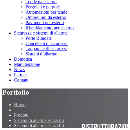
Tende da esterno
Pergolati e pergole
Automazioni per tende
Ombrelloni da esterno
Pavimenti per esterni
Riscaldamento per esterno
Sicurezza e sistemi di allarme
Porte Blindate
Cancelletti di sicurezza
Tapparelle di sicurezza
Sistemi d’allarme
Domotica
Manutenzione
News
Partner
Contatti
Portfolio
Home
Prodotti
Sistemi di allarme senza fili
Sistemi di allarme senza fili