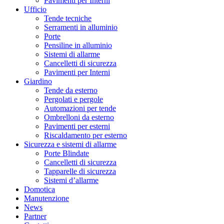
Pavimenti per Interni
Ufficio
Tende tecniche
Serramenti in alluminio
Porte
Pensiline in alluminio
Sistemi di allarme
Cancelletti di sicurezza
Pavimenti per Interni
Giardino
Tende da esterno
Pergolati e pergole
Automazioni per tende
Ombrelloni da esterno
Pavimenti per esterni
Riscaldamento per esterno
Sicurezza e sistemi di allarme
Porte Blindate
Cancelletti di sicurezza
Tapparelle di sicurezza
Sistemi d’allarme
Domotica
Manutenzione
News
Partner