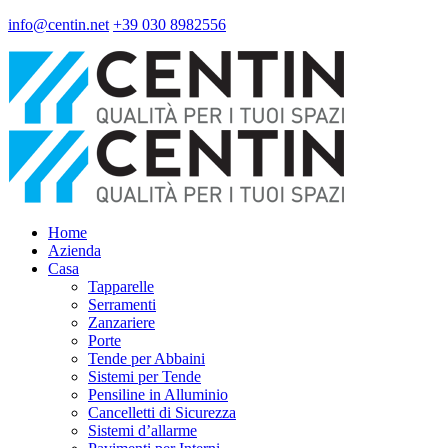
info@centin.net
+39 030 8982556
Home
Azienda
Casa
Tapparelle
Serramenti
Zanzariere
Porte
Tende per Abbaini
Sistemi per Tende
Pensiline in Alluminio
Cancelletti di Sicurezza
Sistemi d’allarme