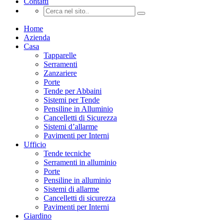
Contatti
Home
Azienda
Casa
Tapparelle
Serramenti
Zanzariere
Porte
Tende per Abbaini
Sistemi per Tende
Pensiline in Alluminio
Cancelletti di Sicurezza
Sistemi d’allarme
Pavimenti per Interni
Ufficio
Tende tecniche
Serramenti in alluminio
Porte
Pensiline in alluminio
Sistemi di allarme
Cancelletti di sicurezza
Pavimenti per Interni
Giardino