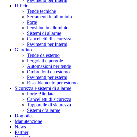
Pavimenti per Interni
Ufficio
Tende tecniche
Serramenti in alluminio
Porte
Pensiline in alluminio
Sistemi di allarme
Cancelletti di sicurezza
Pavimenti per Interni
Giardino
Tende da esterno
Pergolati e pergole
Automazioni per tende
Ombrelloni da esterno
Pavimenti per esterni
Riscaldamento per esterno
Sicurezza e sistemi di allarme
Porte Blindate
Cancelletti di sicurezza
Tapparelle di sicurezza
Sistemi d’allarme
Domotica
Manutenzione
News
Partner