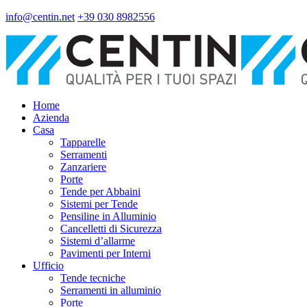
info@centin.net
+39 030 8982556
Home
Azienda
Casa
Tapparelle
Serramenti
Zanzariere
Porte
Tende per Abbaini
Sistemi per Tende
Pensiline in Alluminio
Cancelletti di Sicurezza
Sistemi d’allarme
Pavimenti per Interni
Ufficio
Tende tecniche
Serramenti in alluminio
Porte