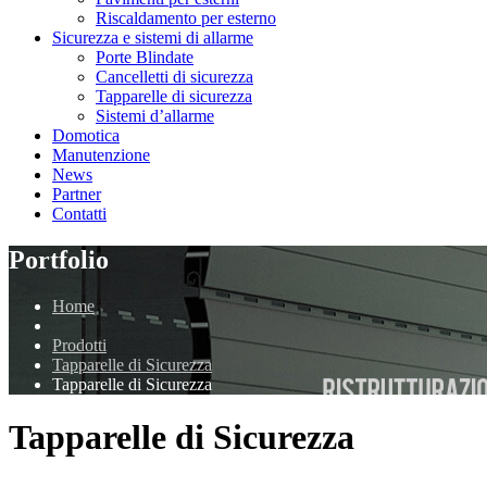
Riscaldamento per esterno
Sicurezza e sistemi di allarme
Porte Blindate
Cancelletti di sicurezza
Tapparelle di sicurezza
Sistemi d’allarme
Domotica
Manutenzione
News
Partner
Contatti
Portfolio
Home
Prodotti
Tapparelle di Sicurezza
Tapparelle di Sicurezza
Tapparelle di Sicurezza