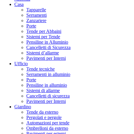
Casa
Tapparelle
Serramenti
Zanzariere
Porte
Tende per Abbaini
Sistemi per Tende
Pensiline in Alluminio
Cancelletti di Sicurezza
Sistemi d’allarme
Pavimenti per Interni
Ufficio
Tende tecniche
Serramenti in alluminio
Porte
Pensiline in alluminio
Sistemi di allarme
Cancelletti di sicurezza
Pavimenti per Interni
Giardino
Tende da esterno
Pergolati e pergole
Automazioni per tende
Ombrelloni da esterno
Pavimenti per esterni