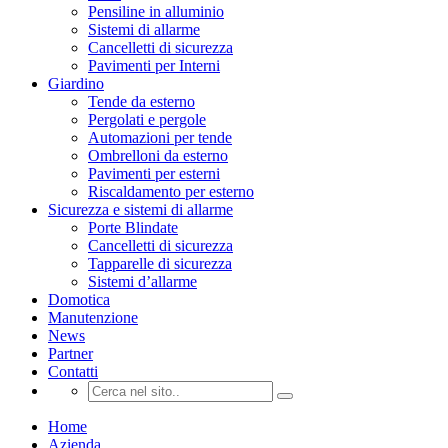
Pensiline in alluminio
Sistemi di allarme
Cancelletti di sicurezza
Pavimenti per Interni
Giardino
Tende da esterno
Pergolati e pergole
Automazioni per tende
Ombrelloni da esterno
Pavimenti per esterni
Riscaldamento per esterno
Sicurezza e sistemi di allarme
Porte Blindate
Cancelletti di sicurezza
Tapparelle di sicurezza
Sistemi d’allarme
Domotica
Manutenzione
News
Partner
Contatti
Home
Azienda