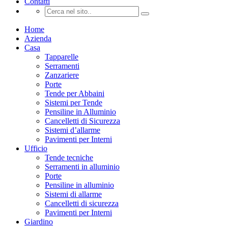
Contatti
Home
Azienda
Casa
Tapparelle
Serramenti
Zanzariere
Porte
Tende per Abbaini
Sistemi per Tende
Pensiline in Alluminio
Cancelletti di Sicurezza
Sistemi d’allarme
Pavimenti per Interni
Ufficio
Tende tecniche
Serramenti in alluminio
Porte
Pensiline in alluminio
Sistemi di allarme
Cancelletti di sicurezza
Pavimenti per Interni
Giardino