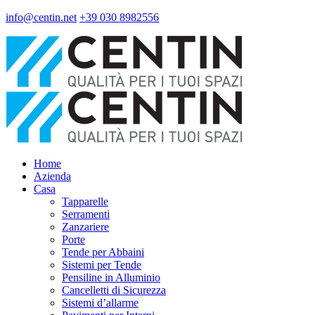
info@centin.net
+39 030 8982556
Home
Azienda
Casa
Tapparelle
Serramenti
Zanzariere
Porte
Tende per Abbaini
Sistemi per Tende
Pensiline in Alluminio
Cancelletti di Sicurezza
Sistemi d’allarme