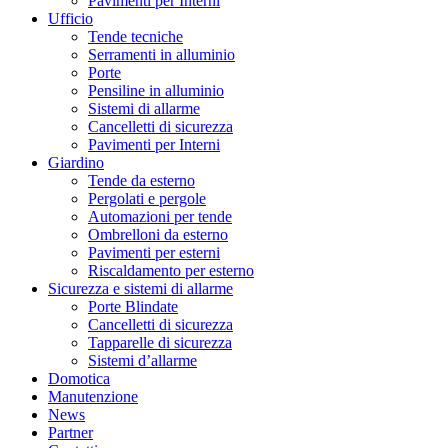
Pavimenti per Interni
Ufficio
Tende tecniche
Serramenti in alluminio
Porte
Pensiline in alluminio
Sistemi di allarme
Cancelletti di sicurezza
Pavimenti per Interni
Giardino
Tende da esterno
Pergolati e pergole
Automazioni per tende
Ombrelloni da esterno
Pavimenti per esterni
Riscaldamento per esterno
Sicurezza e sistemi di allarme
Porte Blindate
Cancelletti di sicurezza
Tapparelle di sicurezza
Sistemi d’allarme
Domotica
Manutenzione
News
Partner