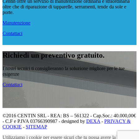
Centin offre un servizio di manutenzione ordinaria e straordinaria
oltre che di riparazione di tapparelle, serramenti, tende da sole e
porte.
Manutenzione
Contattaci
Richiedi un preventivo gratuito.
I nostri tecnici ti consiglieranno la soluzione migliore per le tue
esigenze
Contattaci
©2016 CENTIN SRL - REA: BS – 561322 - Cap.Soc.: 40.000,00€
- C.F e P.IVA 03766390987 - designed by
DEXA
-
PRIVACY &
COOKIE
-
SITEMAP
Utilizziamo i cookie per essere sicuri che tu possa avere la migliore