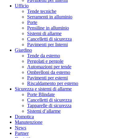
Pavimenti per Interni
Ufficio
Tende tecniche
Serramenti in alluminio
Porte
Pensiline in alluminio
Sistemi di allarme
Cancelletti di sicurezza
Pavimenti per Interni
Giardino
Tende da esterno
Pergolati e pergole
Automazioni per tende
Ombrelloni da esterno
Pavimenti per esterni
Riscaldamento per esterno
Sicurezza e sistemi di allarme
Porte Blindate
Cancelletti di sicurezza
Tapparelle di sicurezza
Sistemi d’allarme
Domotica
Manutenzione
News
Partner