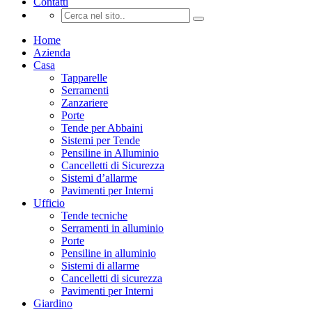
Contatti
Home
Azienda
Casa
Tapparelle
Serramenti
Zanzariere
Porte
Tende per Abbaini
Sistemi per Tende
Pensiline in Alluminio
Cancelletti di Sicurezza
Sistemi d’allarme
Pavimenti per Interni
Ufficio
Tende tecniche
Serramenti in alluminio
Porte
Pensiline in alluminio
Sistemi di allarme
Cancelletti di sicurezza
Pavimenti per Interni
Giardino