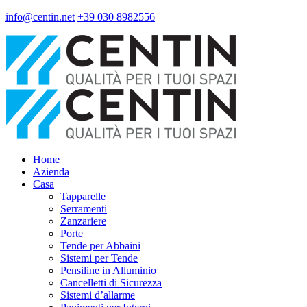
info@centin.net
+39 030 8982556
Home
Azienda
Casa
Tapparelle
Serramenti
Zanzariere
Porte
Tende per Abbaini
Sistemi per Tende
Pensiline in Alluminio
Cancelletti di Sicurezza
Sistemi d’allarme