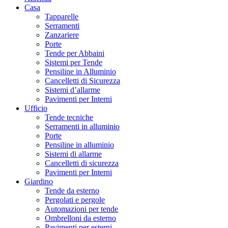
Casa
Tapparelle
Serramenti
Zanzariere
Porte
Tende per Abbaini
Sistemi per Tende
Pensiline in Alluminio
Cancelletti di Sicurezza
Sistemi d’allarme
Pavimenti per Interni
Ufficio
Tende tecniche
Serramenti in alluminio
Porte
Pensiline in alluminio
Sistemi di allarme
Cancelletti di sicurezza
Pavimenti per Interni
Giardino
Tende da esterno
Pergolati e pergole
Automazioni per tende
Ombrelloni da esterno
Pavimenti per esterni