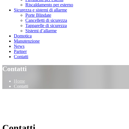
Riscaldamento per esterno
Sicurezza e sistemi di allarme
Porte Blindate
Cancelletti di sicurezza
Tapparelle di sicurezza
Sistemi d’allarme
Domotica
Manutenzione
News
Partner
Contatti
Contatti
Home
Contatti
Contatti