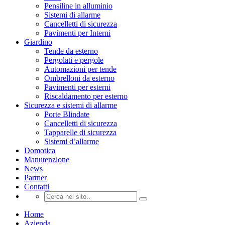
Pensiline in alluminio
Sistemi di allarme
Cancelletti di sicurezza
Pavimenti per Interni
Giardino
Tende da esterno
Pergolati e pergole
Automazioni per tende
Ombrelloni da esterno
Pavimenti per esterni
Riscaldamento per esterno
Sicurezza e sistemi di allarme
Porte Blindate
Cancelletti di sicurezza
Tapparelle di sicurezza
Sistemi d’allarme
Domotica
Manutenzione
News
Partner
Contatti
Home
Azienda