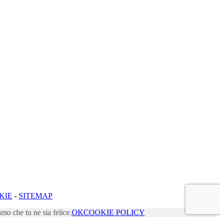
KIE
-
SITEMAP
amo che tu ne sia felice.
OK
COOKIE POLICY