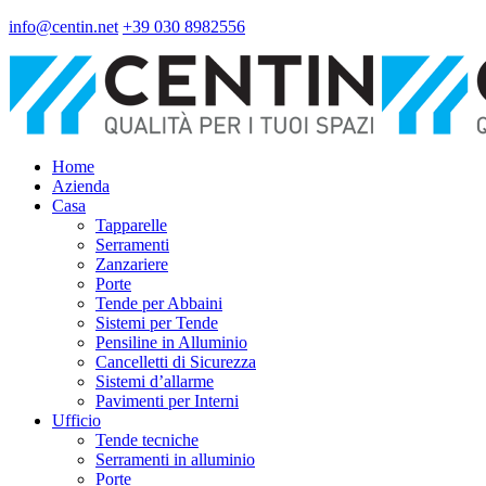
info@centin.net
+39 030 8982556
Home
Azienda
Casa
Tapparelle
Serramenti
Zanzariere
Porte
Tende per Abbaini
Sistemi per Tende
Pensiline in Alluminio
Cancelletti di Sicurezza
Sistemi d’allarme
Pavimenti per Interni
Ufficio
Tende tecniche
Serramenti in alluminio
Porte