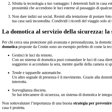
Sfrutta la tecnologia a tuo vantaggio: I deterrenti furti in casa 
prossimità che accendono le luci esterne al passaggio di qualcu
Non dare indizi sui social. Resisti alla tentazione di postare fo
tua casa sarà incustodita. Condividi i ricordi del viaggio solo al 
La domotica al servizio della sicurezza: la
Per chi cerca una protezione più avanzata e personalizzata, la domotica 
domotica
proposte da Centin sono un esempio perfetto di come la te
Gestisci le luci da remoto.
Con un sistema di domotica puoi comandare le luci di casa diret
soggiorno si accendano la sera, mentre quelle della camera si s
Tende e tapparelle automatiche.
Un altro segnale di presenza è il movimento. Grazie alla domotic
interrotta.
Sorveglianza discreta.
Se hai telecamere di sicurezza, un sistema di domotica le integr
Non sottovalutare l’importanza di una buona
strategia per prevenire i
casa è protetta.