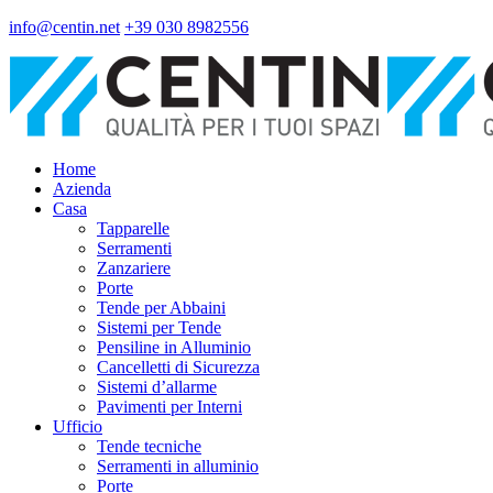
info@centin.net
+39 030 8982556
Home
Azienda
Casa
Tapparelle
Serramenti
Zanzariere
Porte
Tende per Abbaini
Sistemi per Tende
Pensiline in Alluminio
Cancelletti di Sicurezza
Sistemi d’allarme
Pavimenti per Interni
Ufficio
Tende tecniche
Serramenti in alluminio
Porte