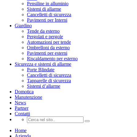
Pensiline in alluminio
Sistemi di allarme
Cancelletti di sicurezza
Pavimenti per Interni
Giardino
Tende da esterno
Pergolati e pergole
Automazioni per tende
Ombrelloni da esterno
Pavimenti per esterni
Riscaldamento per esterno
Sicurezza e sistemi di allarme
Porte Blindate
Cancelletti di sicurezza
Tapparelle di sicurezza
Sistemi d’allarme
Domotica
Manutenzione
News
Partner
Contatti
Home
Azienda