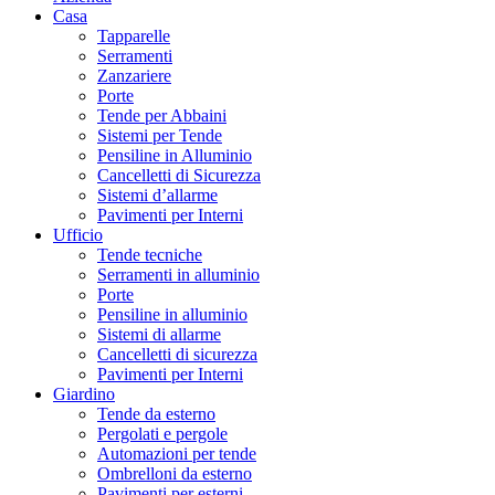
Casa
Tapparelle
Serramenti
Zanzariere
Porte
Tende per Abbaini
Sistemi per Tende
Pensiline in Alluminio
Cancelletti di Sicurezza
Sistemi d’allarme
Pavimenti per Interni
Ufficio
Tende tecniche
Serramenti in alluminio
Porte
Pensiline in alluminio
Sistemi di allarme
Cancelletti di sicurezza
Pavimenti per Interni
Giardino
Tende da esterno
Pergolati e pergole
Automazioni per tende
Ombrelloni da esterno
Pavimenti per esterni