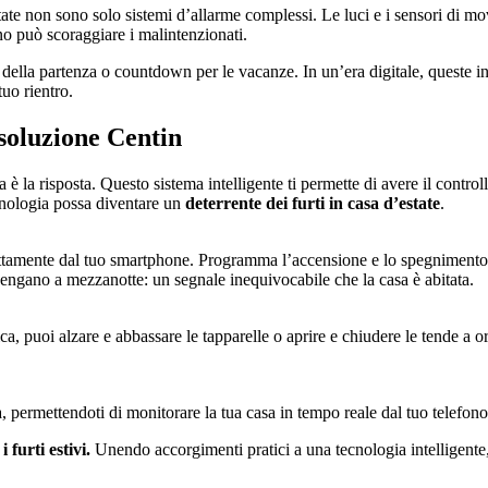
estate non sono solo sistemi d’allarme complessi. Le luci e i sensori di m
no può scoraggiare i malintenzionati.
to della partenza o countdown per le vacanze. In un’era digitale, queste 
tuo rientro.
 soluzione Centin
è la risposta. Questo sistema intelligente ti permette di avere il control
cnologia possa diventare un
deterrente dei furti in casa d’estate
.
tamente dal tuo smartphone. Programma l’accensione e lo spegnimento a 
pengano a mezzanotte: un segnale inequivocabile che la casa è abitata.
a, puoi alzare e abbassare le tapparelle o aprire e chiudere le tende a o
a, permettendoti di monitorare la tua casa in tempo reale dal tuo telefon
 furti estivi.
Unendo accorgimenti pratici a una tecnologia intelligente