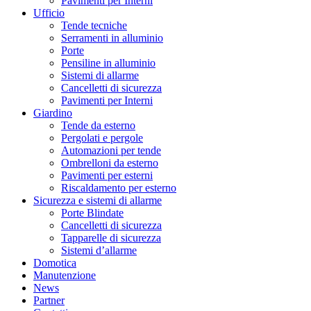
Pavimenti per Interni
Ufficio
Tende tecniche
Serramenti in alluminio
Porte
Pensiline in alluminio
Sistemi di allarme
Cancelletti di sicurezza
Pavimenti per Interni
Giardino
Tende da esterno
Pergolati e pergole
Automazioni per tende
Ombrelloni da esterno
Pavimenti per esterni
Riscaldamento per esterno
Sicurezza e sistemi di allarme
Porte Blindate
Cancelletti di sicurezza
Tapparelle di sicurezza
Sistemi d’allarme
Domotica
Manutenzione
News
Partner