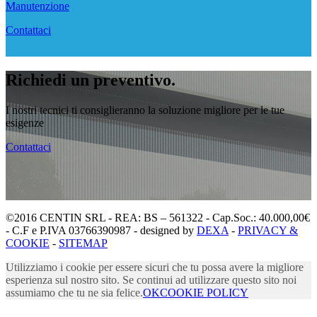
Manutenzione
Contattaci
Richiedi un preventivo.
I nostri tecnici ti consiglieranno la soluzione migliore per le tue
esigenze
Contattaci
©2016 CENTIN SRL - REA: BS – 561322 - Cap.Soc.: 40.000,00€
- C.F e P.IVA 03766390987 - designed by
DEXA
-
PRIVACY &
COOKIE
-
SITEMAP
Utilizziamo i cookie per essere sicuri che tu possa avere la migliore
esperienza sul nostro sito. Se continui ad utilizzare questo sito noi
assumiamo che tu ne sia felice.
OK
COOKIE POLICY