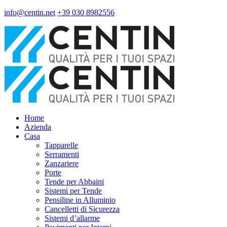
info@centin.net
+39 030 8982556
Home
Azienda
Casa
Tapparelle
Serramenti
Zanzariere
Porte
Tende per Abbaini
Sistemi per Tende
Pensiline in Alluminio
Cancelletti di Sicurezza
Sistemi d’allarme