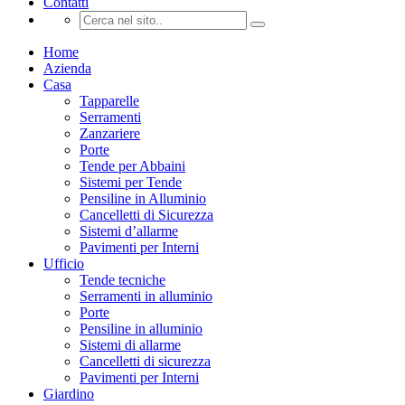
Contatti
Home
Azienda
Casa
Tapparelle
Serramenti
Zanzariere
Porte
Tende per Abbaini
Sistemi per Tende
Pensiline in Alluminio
Cancelletti di Sicurezza
Sistemi d’allarme
Pavimenti per Interni
Ufficio
Tende tecniche
Serramenti in alluminio
Porte
Pensiline in alluminio
Sistemi di allarme
Cancelletti di sicurezza
Pavimenti per Interni
Giardino