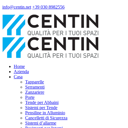
info@centin.net
+39 030 8982556
Home
Azienda
Casa
Tapparelle
Serramenti
Zanzariere
Porte
Tende per Abbaini
Sistemi per Tende
Pensiline in Alluminio
Cancelletti di Sicurezza
Sistemi d’allarme