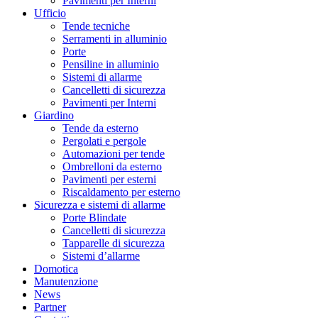
Pavimenti per Interni
Ufficio
Tende tecniche
Serramenti in alluminio
Porte
Pensiline in alluminio
Sistemi di allarme
Cancelletti di sicurezza
Pavimenti per Interni
Giardino
Tende da esterno
Pergolati e pergole
Automazioni per tende
Ombrelloni da esterno
Pavimenti per esterni
Riscaldamento per esterno
Sicurezza e sistemi di allarme
Porte Blindate
Cancelletti di sicurezza
Tapparelle di sicurezza
Sistemi d’allarme
Domotica
Manutenzione
News
Partner