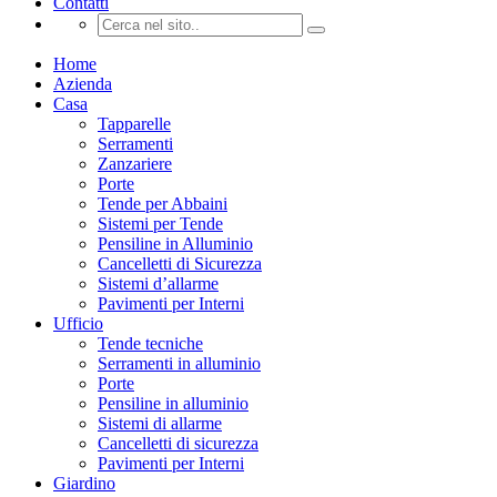
Contatti
Home
Azienda
Casa
Tapparelle
Serramenti
Zanzariere
Porte
Tende per Abbaini
Sistemi per Tende
Pensiline in Alluminio
Cancelletti di Sicurezza
Sistemi d’allarme
Pavimenti per Interni
Ufficio
Tende tecniche
Serramenti in alluminio
Porte
Pensiline in alluminio
Sistemi di allarme
Cancelletti di sicurezza
Pavimenti per Interni
Giardino