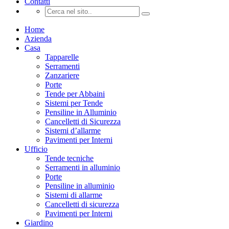
Contatti
Home
Azienda
Casa
Tapparelle
Serramenti
Zanzariere
Porte
Tende per Abbaini
Sistemi per Tende
Pensiline in Alluminio
Cancelletti di Sicurezza
Sistemi d’allarme
Pavimenti per Interni
Ufficio
Tende tecniche
Serramenti in alluminio
Porte
Pensiline in alluminio
Sistemi di allarme
Cancelletti di sicurezza
Pavimenti per Interni
Giardino