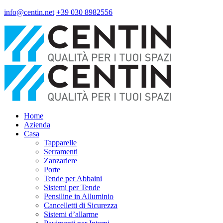
info@centin.net
+39 030 8982556
Home
Azienda
Casa
Tapparelle
Serramenti
Zanzariere
Porte
Tende per Abbaini
Sistemi per Tende
Pensiline in Alluminio
Cancelletti di Sicurezza
Sistemi d’allarme