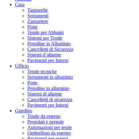
Casa
Tapparelle
Serramenti
Zanzariere
Porte
Tende per Abbaini
Sistemi per Tende
Pensiline in Alluminio
Cancelletti di Sicurezza
Sistemi d’allarme
Pavimenti per Interni
Ufficio
Tende tecniche
Serramenti in alluminio
Porte
Pensiline in alluminio
Sistemi di allarme
Cancelletti di sicurezza
Pavimenti per Interni
Giardino
Tende da esterno
Pergolati e pergole
Automazioni per tende
Ombrelloni da esterno
Pavimenti per esterni