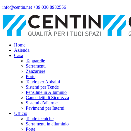
info@centin.net
+39 030 8982556
Home
Azienda
Casa
Tapparelle
Serramenti
Zanzariere
Porte
Tende per Abbaini
Sistemi per Tende
Pensiline in Alluminio
Cancelletti di Sicurezza
Sistemi d’allarme
Pavimenti per Interni
Ufficio
Tende tecniche
Serramenti in alluminio
Porte