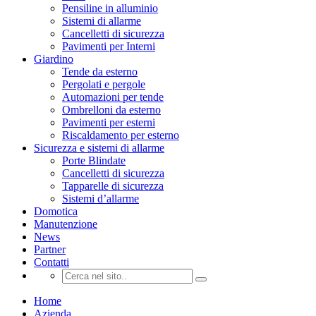
Pensiline in alluminio
Sistemi di allarme
Cancelletti di sicurezza
Pavimenti per Interni
Giardino
Tende da esterno
Pergolati e pergole
Automazioni per tende
Ombrelloni da esterno
Pavimenti per esterni
Riscaldamento per esterno
Sicurezza e sistemi di allarme
Porte Blindate
Cancelletti di sicurezza
Tapparelle di sicurezza
Sistemi d’allarme
Domotica
Manutenzione
News
Partner
Contatti
Home
Azienda