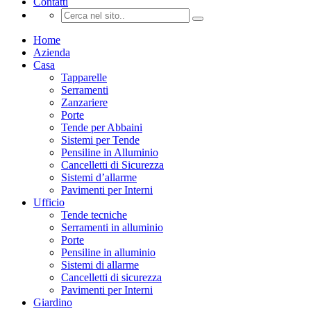
Contatti
Home
Azienda
Casa
Tapparelle
Serramenti
Zanzariere
Porte
Tende per Abbaini
Sistemi per Tende
Pensiline in Alluminio
Cancelletti di Sicurezza
Sistemi d’allarme
Pavimenti per Interni
Ufficio
Tende tecniche
Serramenti in alluminio
Porte
Pensiline in alluminio
Sistemi di allarme
Cancelletti di sicurezza
Pavimenti per Interni
Giardino