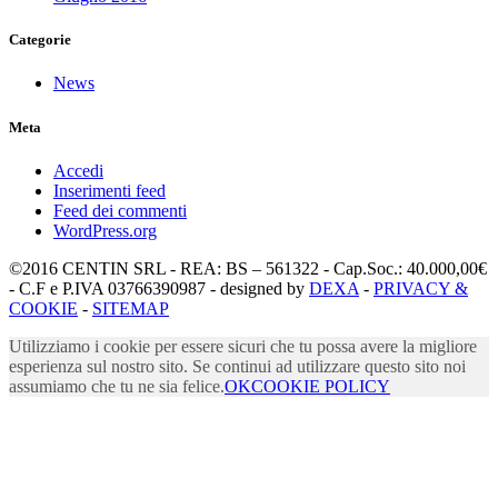
Categorie
News
Meta
Accedi
Inserimenti feed
Feed dei commenti
WordPress.org
©2016 CENTIN SRL - REA: BS – 561322 - Cap.Soc.: 40.000,00€
- C.F e P.IVA 03766390987 - designed by
DEXA
-
PRIVACY &
COOKIE
-
SITEMAP
Utilizziamo i cookie per essere sicuri che tu possa avere la migliore
esperienza sul nostro sito. Se continui ad utilizzare questo sito noi
assumiamo che tu ne sia felice.
OK
COOKIE POLICY