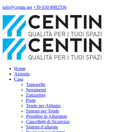
info@centin.net
+39 030 8982556
Home
Azienda
Casa
Tapparelle
Serramenti
Zanzariere
Porte
Tende per Abbaini
Sistemi per Tende
Pensiline in Alluminio
Cancelletti di Sicurezza
Sistemi d’allarme