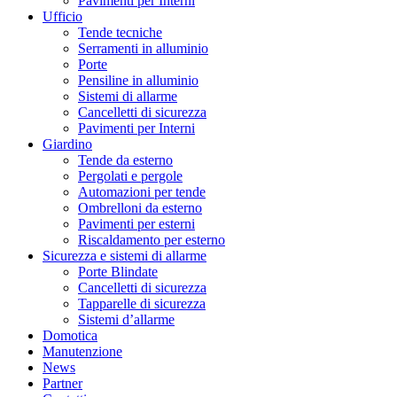
Pavimenti per Interni
Ufficio
Tende tecniche
Serramenti in alluminio
Porte
Pensiline in alluminio
Sistemi di allarme
Cancelletti di sicurezza
Pavimenti per Interni
Giardino
Tende da esterno
Pergolati e pergole
Automazioni per tende
Ombrelloni da esterno
Pavimenti per esterni
Riscaldamento per esterno
Sicurezza e sistemi di allarme
Porte Blindate
Cancelletti di sicurezza
Tapparelle di sicurezza
Sistemi d’allarme
Domotica
Manutenzione
News
Partner