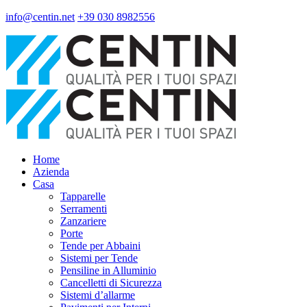
info@centin.net
+39 030 8982556
Home
Azienda
Casa
Tapparelle
Serramenti
Zanzariere
Porte
Tende per Abbaini
Sistemi per Tende
Pensiline in Alluminio
Cancelletti di Sicurezza
Sistemi d’allarme