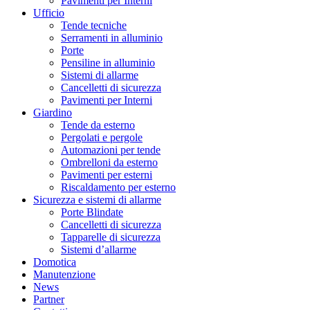
Pavimenti per Interni
Ufficio
Tende tecniche
Serramenti in alluminio
Porte
Pensiline in alluminio
Sistemi di allarme
Cancelletti di sicurezza
Pavimenti per Interni
Giardino
Tende da esterno
Pergolati e pergole
Automazioni per tende
Ombrelloni da esterno
Pavimenti per esterni
Riscaldamento per esterno
Sicurezza e sistemi di allarme
Porte Blindate
Cancelletti di sicurezza
Tapparelle di sicurezza
Sistemi d’allarme
Domotica
Manutenzione
News
Partner