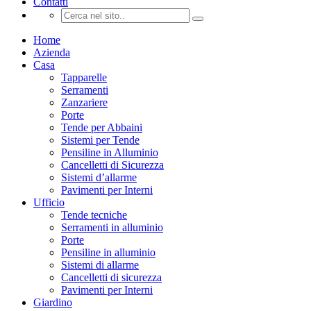
Contatti
Home
Azienda
Casa
Tapparelle
Serramenti
Zanzariere
Porte
Tende per Abbaini
Sistemi per Tende
Pensiline in Alluminio
Cancelletti di Sicurezza
Sistemi d’allarme
Pavimenti per Interni
Ufficio
Tende tecniche
Serramenti in alluminio
Porte
Pensiline in alluminio
Sistemi di allarme
Cancelletti di sicurezza
Pavimenti per Interni
Giardino