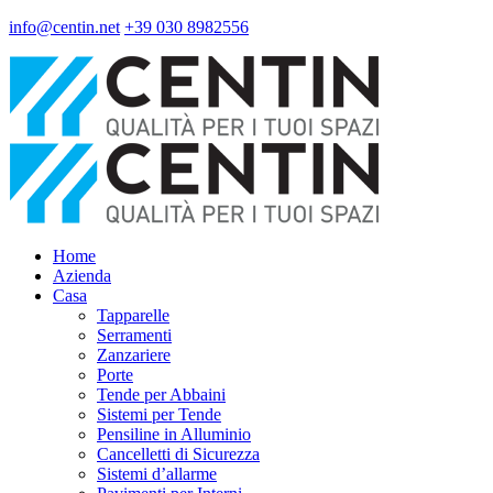
info@centin.net
+39 030 8982556
Home
Azienda
Casa
Tapparelle
Serramenti
Zanzariere
Porte
Tende per Abbaini
Sistemi per Tende
Pensiline in Alluminio
Cancelletti di Sicurezza
Sistemi d’allarme